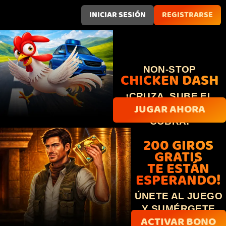
INICIAR SESIÓN
REGISTRARSE
NON-STOP
CHICKEN DASH
¡CRUZA, SUBE EL
JUGAR AHORA
MULTIPLICADOR Y
COBRA!
200 GIROS
GRATIS
TE ESTÁN
ESPERANDO!
ÚNETE AL JUEGO
Y SUMÉRGETE
ACTIVAR BONO
EN EL MUNDO DE