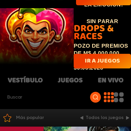
LA EMOCIÓN!
SIN PARAR
DROPS &
RACES
POZO DE PREMIOS
DE M$ 4.000.000
IR A JUEGOS
01.07.2024 -
30.06.2025
VESTÍBULO
JUEGOS
EN VIVO
Buscar
Más popular
Todos los juegos